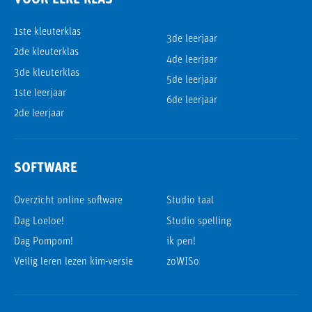
VOOR ELKE KLAS
1ste kleuterklas
3de leerjaar
2de kleuterklas
4de leerjaar
3de kleuterklas
5de leerjaar
1ste leerjaar
6de leerjaar
2de leerjaar
SOFTWARE
Overzicht online software
Studio taal
Dag Loeloe!
Studio spelling
Dag Pompom!
ik pen!
Veilig leren lezen kim-versie
zoWISo