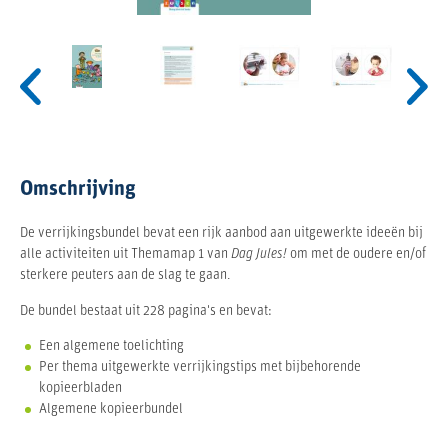
Verrijkingsbundel
Verrijkingsbundel
Verrijkingsbundel
Verrijkingsbundel
Verrijkingsbundel
Verrijkingsbundel
Verrijkingsbundel
bij
bij
bij
bij
bij
bij
bij
Themamap
Themamap
Themamap
Themamap
Themamap
Themamap
Themamap
1
1
1
1
1
1
1
Omschrijving
De verrijkingsbundel bevat een rijk aanbod aan uitgewerkte ideeën bij
alle activiteiten uit Themamap 1 van
Dag Jules!
om met de oudere en/of
sterkere peuters aan de slag te gaan.
De bundel bestaat uit 228 pagina's en bevat:
Een algemene toelichting
Per thema uitgewerkte verrijkingstips met bijbehorende
kopieerbladen
Algemene kopieerbundel