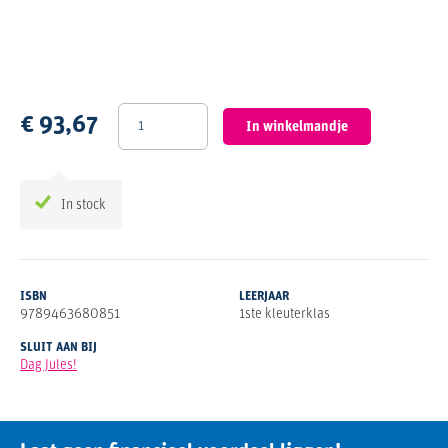
€ 93,67
In winkelmandje
In stock
ISBN
LEERJAAR
9789463680851
1ste kleuterklas
SLUIT AAN BIJ
Dag Jules!