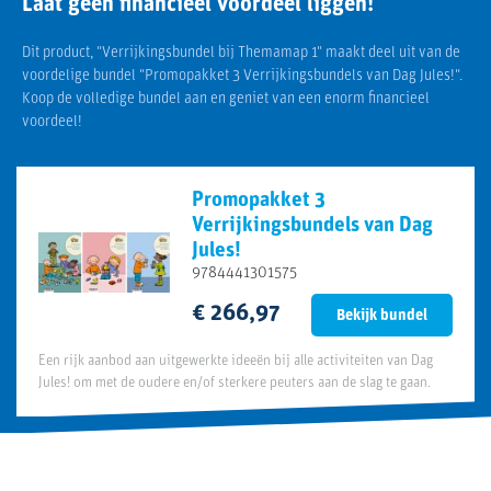
Laat geen financieel voordeel liggen!
Dit product, "Verrijkingsbundel bij Themamap 1" maakt deel uit van de
voordelige bundel "Promopakket 3 Verrijkingsbundels van Dag Jules!".
Koop de volledige bundel aan en geniet van een enorm financieel
voordeel!
Promopakket 3
Verrijkingsbundels van Dag
Jules!
9784441301575
€ 266,97
Bekijk bundel
Een rijk aanbod aan uitgewerkte ideeën bij alle activiteiten van Dag
Jules! om met de oudere en/of sterkere peuters aan de slag te gaan.