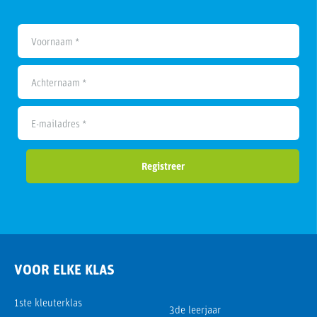
Voornaam *
Achternaam *
E-mailadres *
Registreer
VOOR ELKE KLAS
1ste kleuterklas
3de leerjaar