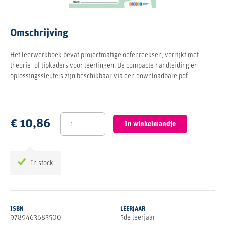
Omschrijving
Het leerwerkboek bevat projectmatige oefenreeksen, verrijkt met
theorie- of tipkaders voor leerlingen. De compacte handleiding en
oplossingssleutels zijn beschikbaar via een downloadbare pdf.
€ 10,86
In winkelmandje
In stock
ISBN
LEERJAAR
9789463683500
5de leerjaar