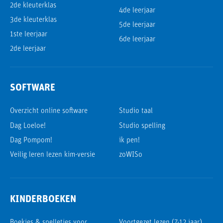
2de kleuterklas
4de leerjaar
3de kleuterklas
5de leerjaar
1ste leerjaar
6de leerjaar
2de leerjaar
SOFTWARE
Overzicht online software
Studio taal
Dag Loeloe!
Studio spelling
Dag Pompom!
ik pen!
Veilig leren lezen kim-versie
zoWISo
KINDERBOEKEN
Boekjes & spelletjes voor
Voortgezet lezen (7-12 jaar)