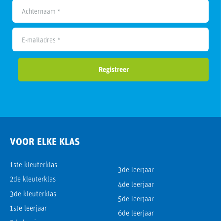
Achternaam *
E-mailadres *
Registreer
VOOR ELKE KLAS
1ste kleuterklas
3de leerjaar
2de kleuterklas
4de leerjaar
3de kleuterklas
5de leerjaar
1ste leerjaar
6de leerjaar