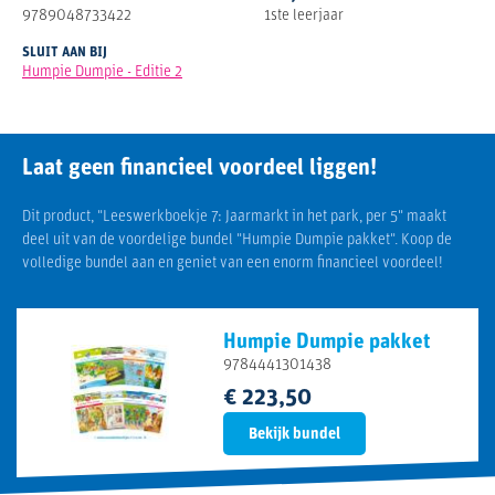
9789048733422
1ste leerjaar
SLUIT AAN BIJ
Humpie Dumpie - Editie 2
Laat geen financieel voordeel liggen!
Dit product, "Leeswerkboekje 7: Jaarmarkt in het park, per 5" maakt
deel uit van de voordelige bundel "Humpie Dumpie pakket". Koop de
volledige bundel aan en geniet van een enorm financieel voordeel!
Humpie Dumpie pakket
9784441301438
€ 223,50
Bekijk bundel